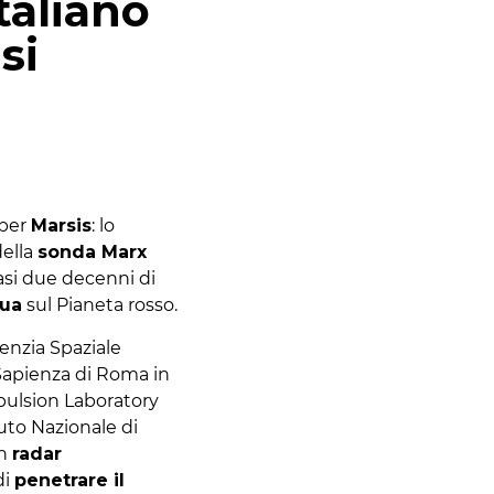
taliano
si
 per
Marsis
: lo
della
sonda Marx
si due decenni di
qua
sul Pianeta rosso.
enzia Spaziale
à Sapienza di Roma in
opulsion Laboratory
tuto Nazionale di
un
radar
di
penetrare il