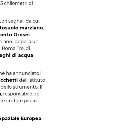
 5 chilometri di
atori segnali da cui
tosuolo marziano
,
berto Orosei
ue anni dopo, a un
i Roma Tre, di
aghi di acqua
me ha annunciato il
icchetti
dell’Istituto
r
dello strumento. Il
a
, responsabile del
i scrutare più in
Spaziale Europea