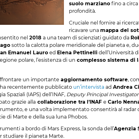
suolo marziano
fino a circa
profondità.
Cruciale nel fornire ai ricerc
ricavare una
mappa del sot
sentito nel
2018
a una team di scienziati guidato da
Ro
lago
sotto la calotta polare meridionale del pianeta e, d
ian Emanuel Lauro
ed
Elena Pettinelli
dell’Università d
 regione polare, l’esistenza di un
complesso sistema di l
 affrontare un importante
aggiornamento software
, co
he ha recentemente pubblicato
un’intervista
ad
Andrea C
ia Spaziali (IAPS) dell’INAF,
Deputy Principal Investigato
pato grazie alla
collaborazione tra l’INAF
e
Carlo Nenn
trumento, e una volta implementato consentirà al radar d
cie di Marte e della sua luna Phobos.
trumenti a bordo di Mars Express, la sonda dell’
Agenzia 
 studiare il pianeta Marte.