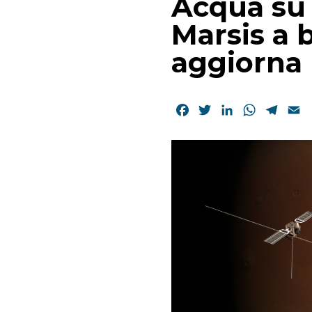
Acqua su 
Marsis a 
aggiorna
Facebook
Twitter
LinkedIn
WhatsAp
Tele
E