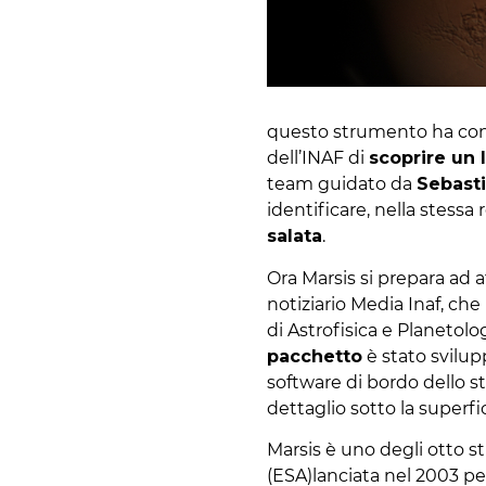
questo strumento ha con
dell’INAF di
scoprire un 
team guidato da
Sebast
identificare, nella stessa
salata
.
Ora Marsis si prepara ad
notiziario Media Inaf, c
di Astrofisica e Planetolog
pacchetto
è stato svilup
software di bordo dello s
dettaglio sotto la superfi
Marsis è uno degli otto s
(ESA)lanciata nel 2003 per