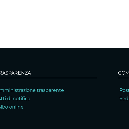
RASPARENZA
COM
mministrazione trasparente
Post
tti di notifica
Sedi
Albo online