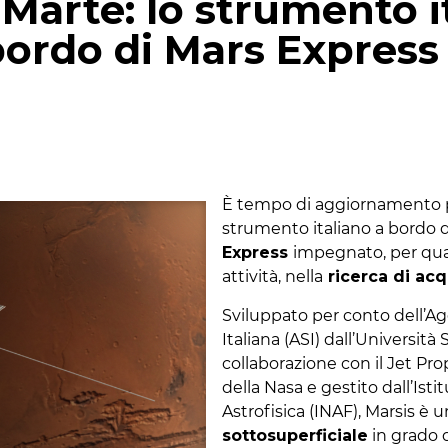
Marte: lo strumento i
bordo di Mars Express 
p
gram
mail
È tempo di aggiornamento
strumento italiano a bordo 
Express
impegnato, per qua
attività, nella
ricerca di ac
Sviluppato per conto dell’Ag
Italiana (ASI) dall’Universit
collaborazione con il Jet Pr
della Nasa e gestito dall’Isti
Astrofisica (INAF), Marsis è 
sottosuperficiale
in grado 