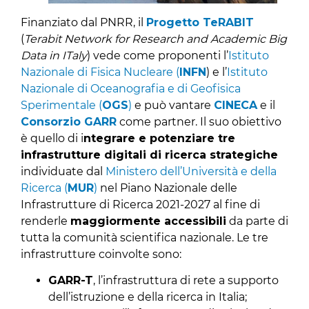
Finanziato dal PNRR, il
Progetto TeRABIT
(
Terabit Network for Research and Academic Big
Data in ITaly
) vede come proponenti l’
Istituto
Nazionale di Fisica Nucleare (
INFN
) e l’
Istituto
Nazionale di Oceanografia e di Geofisica
Sperimentale (
OGS
)
e può vantare
CINECA
e il
Consorzio GARR
come partner. Il suo obiettivo
è quello di i
ntegrare e potenziare tre
infrastrutture digitali di ricerca strategiche
individuate dal
Ministero dell’Università e della
Ricerca
(
MUR
)
nel Piano Nazionale delle
Infrastrutture di Ricerca 2021-2027 al fine di
renderle
maggiormente accessibili
da parte di
tutta la comunità scientifica nazionale. Le tre
infrastrutture coinvolte sono:
GARR-T
, l’infrastruttura di rete a supporto
dell’istruzione e della ricerca in Italia;