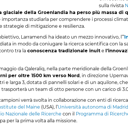
sulla rivista
N
ta glaciale della Groenlandia ha perso più massa di
 importanza studiarla per comprendere i processi climati
strategie di mitigazione e resilienza.
biettivo, Larramendi ha ideato un mezzo innovativo, l’”
I
tudiata in modo da coniugare la ricerca scientifica con la 
contro tra la
conoscenza tradizionale inuit
e
l’innova
2 maggio da Qaleraliq, nella parte meridionale della Groenl
orni per oltre 1500 km verso Nord
, in direzione Upernav
ri e larga 3, dotata di pannelli solari e di un aquilone, 
trasporterà un team di otto persone con un carico di 3.0
campioni verrà svolta in collaborazione con enti di ricerca 
stitute del Maine
(USA), l’
Università autonoma di Madri
io Nazionale delle Ricerche
con il
Programma di Ricerche
ipa per la prima volta alla missione.