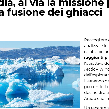
ia, al via la missione
a fusione dei ghiacci
p
gram
mail
Raccogliere
analizzare le
calotta polar
raggiunti pr
l’obiettivo d
Arctic – Win
dall’esplor
Hernando de
già condott
decine di alt
Artide che in
Un recente 