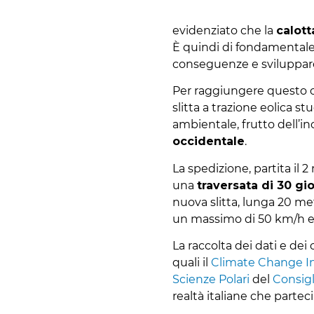
evidenziato che la
calot
È quindi di fondamentale
conseguenze e sviluppare 
Per raggiungere questo o
slitta a trazione eolica s
ambientale, frutto dell’in
occidentale
.
La spedizione, partita il 
una
traversata di 30 gi
nuova slitta, lunga 20 met
un massimo di 50 km/h e 
La raccolta dei dati e dei 
quali il
Climate Change In
Scienze Polari
del
Consigl
realtà italiane che partec