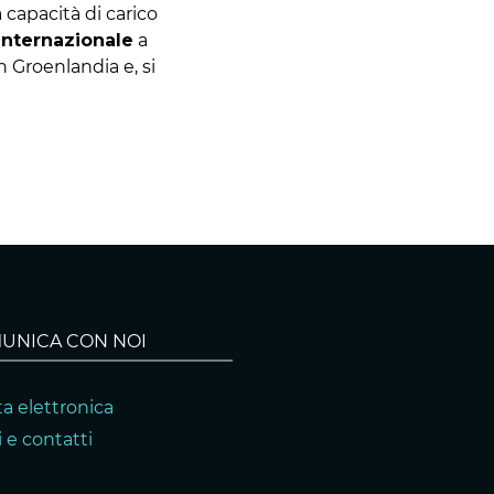
 capacità di carico
internazionale
a
 Groenlandia e, si
UNICA CON NOI
a elettronica
 e contatti