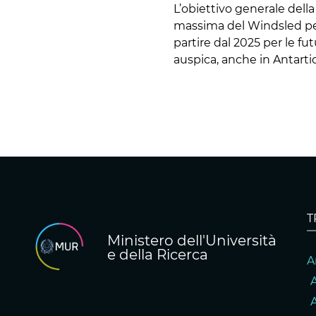
L’obiettivo generale dell
massima del Windsled pe
partire dal 2025 per le f
auspica, anche in Antarti
T
Ministero dell'Università
e della Ricerca
A
A