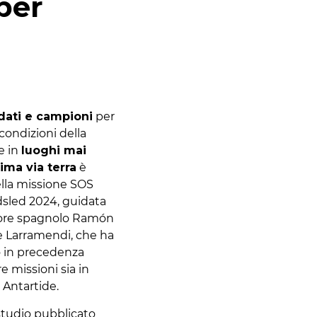
 per
dati e campioni
per
 condizioni della
e in
luoghi mai
ima via terra
è
ella missione SOS
dsled 2024, guidata
atore spagnolo Ramón
 Larramendi, che ha
o in precedenza
re missioni sia in
 Antartide.
studio pubblicato