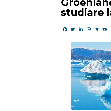
Groenland
studiare l
Facebook
Twitter
LinkedIn
WhatsAp
Tele
E