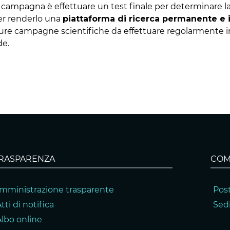
a campagna è effettuare un test finale per determinare la
r renderlo una
piattaforma di ricerca permanente e 
uture campagne scientifiche da effettuare regolarmente in
de.
RASPARENZA
COM
mministrazione trasparente
Post
tti di notifica
Sedi
Albo online