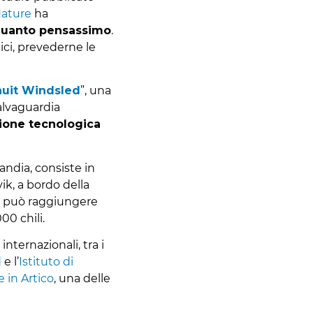
ature
ha
 quanto pensassimo
.
ci, prevederne le
nuit Windsled
”, una
salvaguardia
zione tecnologica
andia, consiste in
ik, a bordo della
che può raggiungere
00 chili.
internazionali, tra i
d
e l’
Istituto di
 in Artico
, una delle