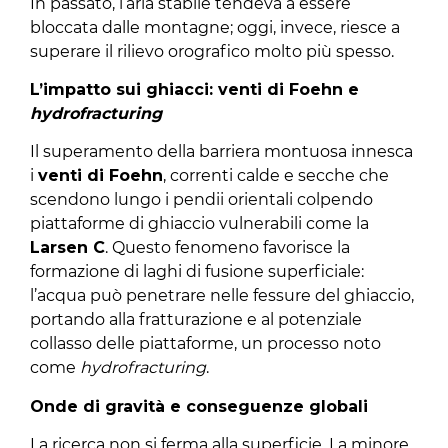
In passato, l’aria stabile tendeva a essere
bloccata dalle montagne; oggi, invece, riesce a
superare il rilievo orografico molto più spesso.
L’impatto sui ghiacci: venti di Foehn e
hydrofracturing
Il superamento della barriera montuosa innesca
i
venti di Foehn
, correnti calde e secche che
scendono lungo i pendii orientali colpendo
piattaforme di ghiaccio vulnerabili come la
Larsen C
. Questo fenomeno favorisce la
formazione di laghi di fusione superficiale:
l’acqua può penetrare nelle fessure del ghiaccio,
portando alla fratturazione e al potenziale
collasso delle piattaforme, un processo noto
come
hydrofracturing
.
Onde di gravità e conseguenze globali
La ricerca non si ferma alla superficie. La minore