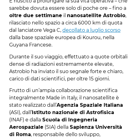
È riuscito a prolungare la sua vita operativa – che
sarebbe dovuta essere solo di poche ore – fino a
oltre due settimane
il
nanosatellite Astrobio
,
rilasciato nello spazio a circa 6000 km di quota
dal lanciatore Vega C,
decollato a luglio scorso
dalla base spaziale europea di Kourou, nella
Guyana Francese.
Durante il suo viaggio, effettuato a quote orbitali
dense di radiazioni estremamente elevate,
Astrobio ha inviato il suo segnale forte e chiaro,
carico di dati scientifici, per oltre 15 giorni.
Frutto di un’ampia collaborazione scientifica
integralmente Made in Italy, il nanosatellite è
stato realizzato dall’
Agenzia Spaziale Italiana
(ASI), dall’
Istituto nazionale di Astrofisica
(INAF) e dalla
Scuola di Ingegneria
Aerospaziale
(SIA) della
Sapienza Università
di Roma
, responsabile dello sviluppo,