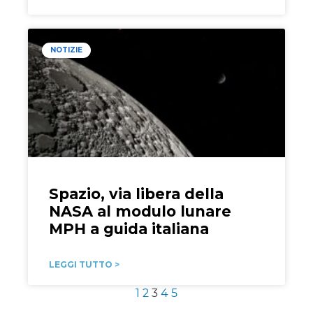
NOTIZIE
Spazio, via libera della
NASA al modulo lunare
MPH a guida italiana
LEGGI TUTTO >
1
2
3
4
5