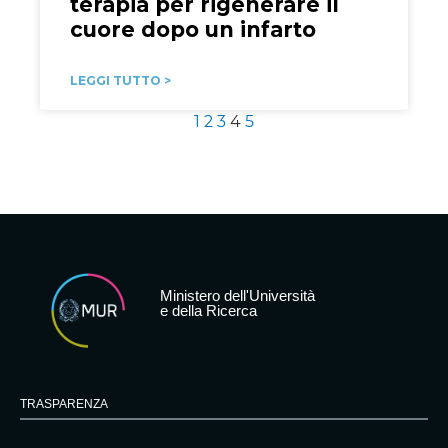
terapia per rigenerare il
cuore dopo un infarto
LEGGI TUTTO >
1
2
3
4
5
Ministero dell'Università
e della Ricerca
TRASPARENZA