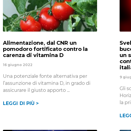
Alimentazione, dal CNR un
Sve
pomodoro fortificato contro la
buco
carenza di vitamina D
un 
cont
16 giugno 2022
ital
Una potenziale fonte alternativa per
9 giu
l’assunzione di vitamina D, in grado di
Gli s
assicurare il giusto apporto
Hori
la p
LEGGI DI PIÙ >
LEGG