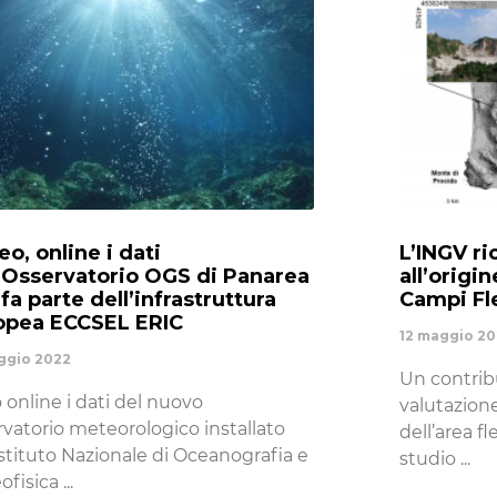
o, online i dati
L’INGV ri
l’Osservatorio OGS di Panarea
all’origi
fa parte dell’infrastruttura
Campi Fl
opea ECCSEL ERIC
12 maggio 2
ggio 2022
Un contrib
 online i dati del nuovo
valutazione
rvatorio meteorologico installato
dell’area f
Istituto Nazionale di Oceanografia e
studio
ofisica