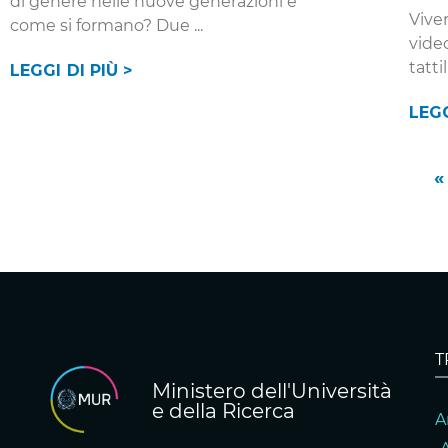
di genere nelle nuove generazioni e
Viver
come si formano? Due
vide
tatti
LEGGI DI PIÙ >
LEGG
«
T
Ministero dell'Università
e della Ricerca
A