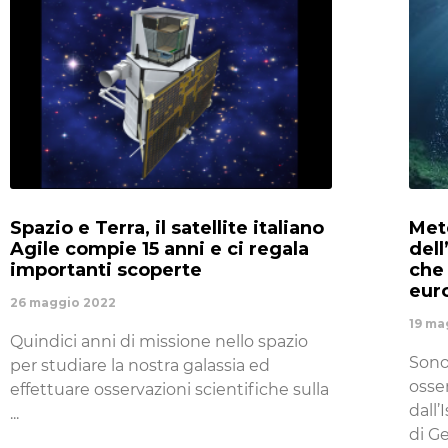
Spazio e Terra, il satellite italiano
Mete
Agile compie 15 anni e ci regala
del
importanti scoperte
che 
eur
26 maggio 2022
19 ma
Quindici anni di missione nello spazio
Sono
per studiare la nostra galassia ed
osse
effettuare osservazioni scientifiche sulla
dall’
di Ge