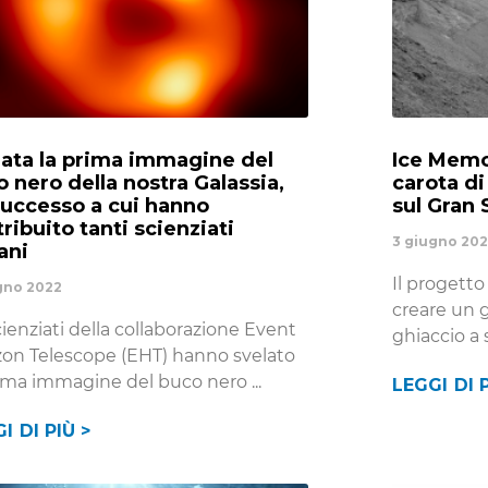
lata la prima immagine del
Ice Memo
 nero della nostra Galassia,
carota di
successo a cui hanno
sul Gran 
ribuito tanti scienziati
3 giugno 20
iani
Il progetto
gno 2022
creare un 
cienziati della collaborazione Event
ghiaccio a 
zon Telescope (EHT) hanno svelato
rima immagine del buco nero
LEGGI DI P
I DI PIÙ >