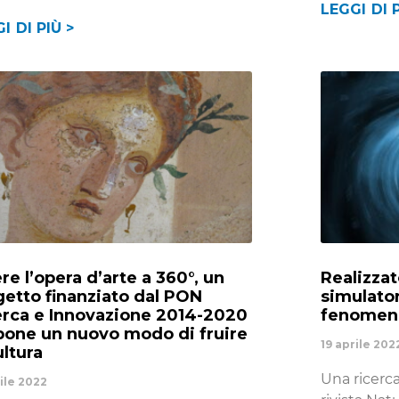
LEGGI DI P
I DI PIÙ >
re l’opera d’arte a 360°, un
Realizzat
getto finanziato dal PON
simulator
erca e Innovazione 2014-2020
fenomeni
pone un nuovo modo di fruire
19 aprile 202
ultura
Una ricerca
rile 2022