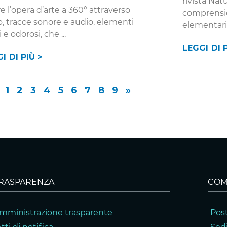
rivista Nat
e l’opera d’arte a 360° attraverso
comprensi
o, tracce sonore e audio, elementi
elementari
li e odorosi, che
LEGGI DI P
I DI PIÙ >
1
2
3
4
5
6
7
8
9
»
RASPARENZA
COM
mministrazione trasparente
Post