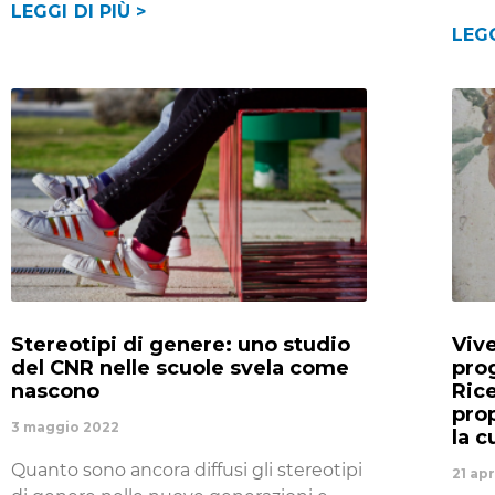
LEGGI DI PIÙ >
LEGG
Stereotipi di genere: uno studio
Vive
del CNR nelle scuole svela come
pro
nascono
Ric
pro
3 maggio 2022
la c
Quanto sono ancora diffusi gli stereotipi
21 ap