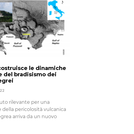
costruisce le dinamiche
ne del bradisismo dei
egrei
022
uto rilevante per una
 della pericolosità vulcanica
legrea arriva da un nuovo