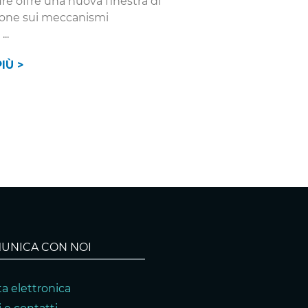
ure offre una nuova finestra di
one sui meccanismi
IÙ >
UNICA CON NOI
a elettronica