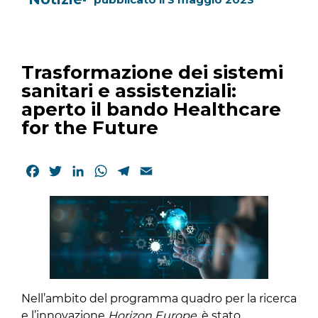
Trasformazione dei sistemi
sanitari e assistenziali:
aperto il bando Healthcare
for the Future
Facebook
Twitter
LinkedIn
WhatsApp
Telegram
Email
Nell’ambito del programma quadro per la ricerca
e l’innovazione
Horizon Europe
, è stato