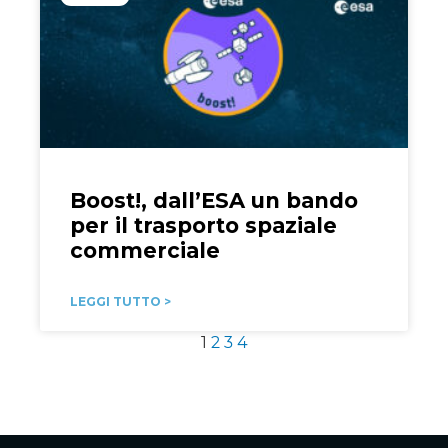
Boost!, dall’ESA un bando
per il trasporto spaziale
commerciale
LEGGI TUTTO >
1
2
3
4